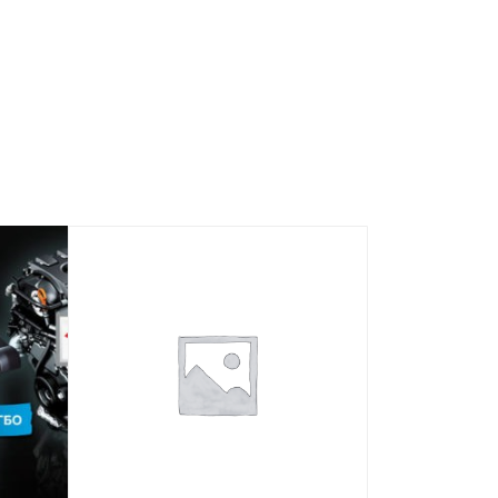
ска газа. Оборудование подходит для
нное оборудование хорошо тем, что
 в машиностроении. Устройство
о автомобиля и улучшить
яется удобное программное
адачи. Это устройство может быть
нжекторной подачей топлива.
ашем магазине.
o?
тра,
где
можно установить блок