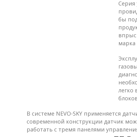
Серия 
провид
бы под
продук
впрыск
марка 
Эксплу
газов
диагно
необх
легко
блоко
В системе NEVO-SKY применяется датч
современной конструкции датчик може
работать с тремя панелями управлени