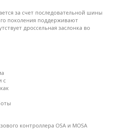
ается за счет последовательной шины
него поколения поддерживают
тствует дроссельная заслонка во
ма
 с
как
боты
зового контроллера OSA и MOSA