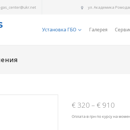
ogas_center@ukr.net
ул. Академика Ромодан
Установка ГБО
Галерея
Серви
ления
€
320
–
€
910
Оплата в грн по курсу на моме