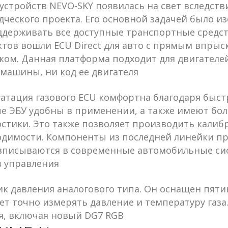
устройств NEVO-SKY появилась на свет вследств
ческого проекта. Его основной задачей было и
держивать все доступные транспортные средств
тов вошли ECU Direct для авто с прямым впрыс
ом. Данная платформа подходит для двигателей
машины, ни код ее двигателя
атация газового ECU комфортна благодаря быст
ые ЭБУ удобны в применении, а также имеют бо
стики. Это также позволяет производить калиб
одимости. Компоненты из последней линейки пр
 вписываются в современные автомобильные си
в управления
ик давления аналогового типа. Он оснащен пят
т точно измерять давление и температуру газа
я, включая новый DG7 RGB