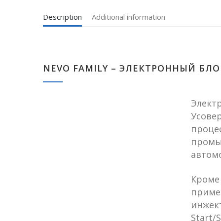
Description
Additional information
NEVO FAMILY – ЭЛЕКТРОННЫЙ БЛО
Электр
Усове
проце
промы
автом
Кроме 
приме
инжект
Start/