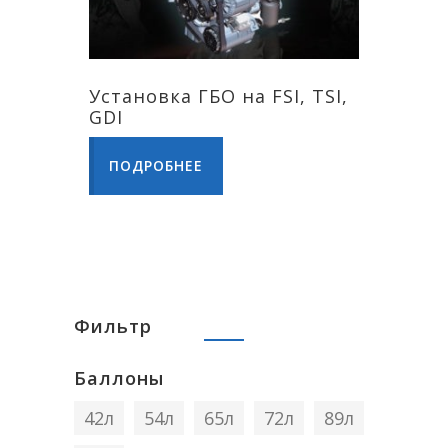
Установка ГБО на FSI, TSI,
GDI
ПОДРОБНЕЕ
Фильтр
Баллоны
42л
54л
65л
72л
89л