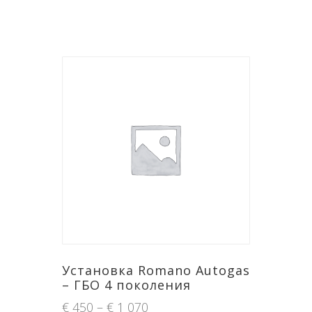
Установка Romano Autogas
– ГБО 4 поколения
€
450
–
€
1 070