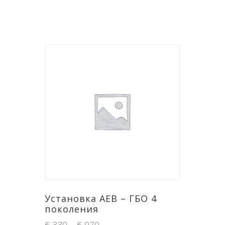
Установка AEB – ГБО 4
поколения
€
330
–
€
970