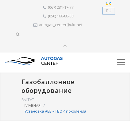
UK
(067) 231-17-77
RU
(050) 166-88-68
autogas_center@ukr.net
Газобаллонное
оборудование
ВЫ ТУТ
ГЛАВНАЯ
/
Установка AEB – ГБО 4 поколения