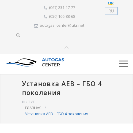
UK
(067) 231-17-77
RU
(050) 166-88-68
autogas_center@ukr.net
Установка AEB – ГБО 4
поколения
ВЫ ТУТ
ГЛАВНАЯ
/
Установка AEB – ГБО 4 поколения